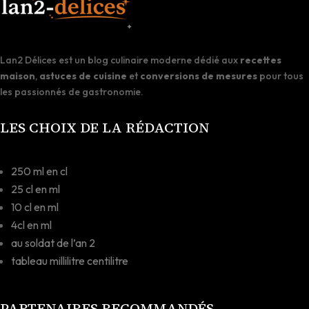
Lan2 Délices est un blog culinaire moderne dédié aux
recettes
maison
,
astuces de cuisine
et
conversions de mesures
pour tous
les passionnés de gastronomie.
LES CHOIX DE LA RÉDACTION
250 ml en cl
25 cl en ml
10 cl en ml
4cl en ml
au soldat de l’an 2
tableau millilitre centilitre
PARTENAIRES RECOMMANDÉS