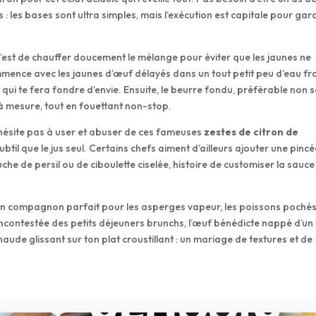
ts : les bases sont ultra simples, mais l’exécution est capitale pour gar
 c’est de chauffer doucement le mélange pour éviter que les jaunes ne
mence avec les jaunes d’œuf délayés dans un tout petit peu d’eau fr
qui te fera fondre d’envie. Ensuite, le beurre fondu, préférable non s
t à mesure, tout en fouettant non-stop.
’hésite pas à user et abuser de ces fameuses
zestes de citron de
ubtil que le jus seul. Certains chefs aiment d’ailleurs ajouter une pinc
he de persil ou de ciboulette ciselée, histoire de customiser la sauce
st un compagnon parfait pour les asperges vapeur, les poissons poché
 incontestée des petits déjeuners brunchs, l’œuf bénédicte nappé d’un
aude glissant sur ton plat croustillant : un mariage de textures et de