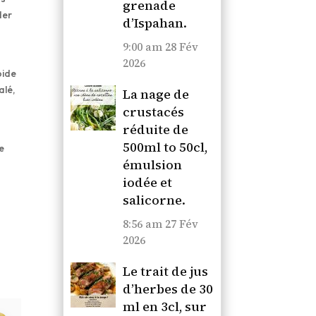
grenade
der
d’Ispahan.
9:00 am
28 Fév
2026
oide
alé,
La nage de
crustacés
réduite de
500ml to 50cl,
ée
émulsion
iodée et
salicorne.
s
8:56 am
27 Fév
2026
Le trait de jus
d’herbes de 30
ml en 3cl, sur