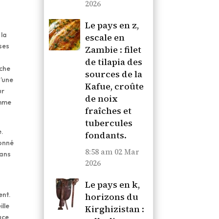
2026
Le pays en z,
 la
escale en
ses
Zambie : filet
de tilapia des
uche
sources de la
d’une
Kafue, croûte
ur
de noix
omme
fraîches et
tubercules
e.
fondants.
donné
8:58 am
02 Mar
dans
2026
Le pays en k,
ent.
horizons du
ille
Kirghizistan :
uce