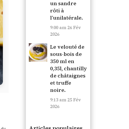
un sandre
rôti à
l’unilatérale.
9:00 am
26 Fév
2026
Le velouté de
sous-bois de
350 ml en
0,35l, chantilly
de châtaignes
et truffe
noire.
9:13 am
25 Fév
2026
Articles populaires
t du