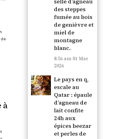
selle d’agneau
des steppes
fumée au bois
de genièvre et
miel de
n
 de
montagne
blanc.
8:56 am
01 Mar
2026
Le pays en q,
escale au
Qatar : épaule
d’agneau de
e à
lait confite
24h aux
épices beezar
es
et perles de
es