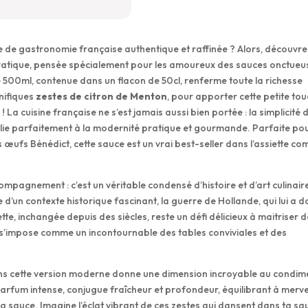
e de gastronomie française authentique et raffinée ? Alors, découvre
ratique, pensée spécialement pour les amoureux des sauces onctueu
 500ml, contenue dans un flacon de 50cl, renferme toute la richesse
nifiques
zestes de citron de Menton
, pour apporter cette petite to
 ! La cuisine française ne s’est jamais aussi bien portée : la simplicité 
’allie parfaitement à la modernité pratique et gourmande. Parfaite po
ufs Bénédict, cette sauce est un vrai best-seller dans l’assiette c
ompagnement : c’est un véritable condensé d’histoire et d’art culinair
 d’un contexte historique fascinant, la guerre de Hollande, qui lui a 
ette, inchangée depuis des siècles, reste un défi délicieux à maitriser 
s’impose comme un incontournable des tables conviviales et des
ans cette version moderne donne une dimension incroyable au condim
parfum intense, conjugue fraîcheur et profondeur, équilibrant à merve
 sauce. Imagine l’éclat vibrant de ces zestes qui dansent dans ta sa