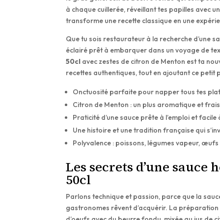
à chaque cuillerée, réveillant tes papilles avec un
transforme une recette classique en une expérien
Que tu sois restaurateur à la recherche d’une sau
éclairé prêt à embarquer dans un voyage de tex
50cl
avec zestes de citron de Menton est ta nouv
recettes authentiques, tout en ajoutant ce petit pl
Onctuosité parfaite pour napper tous tes pla
Citron de Menton : un plus aromatique et frai
Praticité d’une sauce prête à l’emploi et facile
Une histoire et une tradition française qui s’in
Polyvalence : poissons, légumes vapeur, œufs 
Les secrets d’une sauce h
50cl
Parlons technique et passion, parce que la sauce 
gastronomes rêvent d’acquérir. La préparation 
d’oeufs avec du beurre fondu, mixée au jus de cit