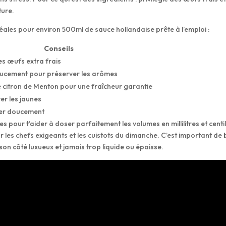
ture.
 idéales pour environ 500ml de sauce hollandaise prête à l’emploi :
Conseils
s œufs extra frais
ucement pour préserver les arômes
e citron de Menton pour une fraîcheur garantie
er les jaunes
er doucement
s pour t’aider à doser parfaitement les volumes en millilitres et centil
ur les chefs exigeants et les cuistots du dimanche. C’est important de 
on côté luxueux et jamais trop liquide ou épaisse.