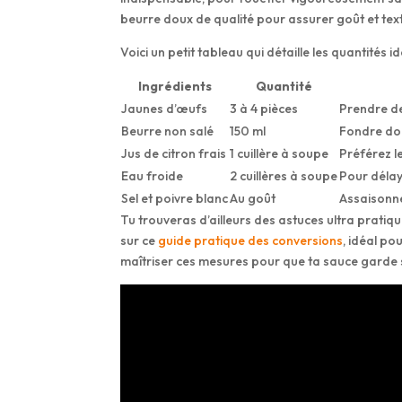
beurre doux de qualité pour assurer goût et tex
Voici un petit tableau qui détaille les quantités
Ingrédients
Quantité
Jaunes d’œufs
3 à 4 pièces
Prendre de
Beurre non salé
150 ml
Fondre do
Jus de citron frais
1 cuillère à soupe
Préférez l
Eau froide
2 cuillères à soupe
Pour délay
Sel et poivre blanc
Au goût
Assaisonn
Tu trouveras d’ailleurs des astuces ultra pratique
sur ce
guide pratique des conversions
, idéal po
maîtriser ces mesures pour que ta sauce garde s