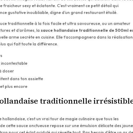
e fraicheur sexy et éclatante. C’est vraiment ce petit détail qui
ce gustative inoubliable, digne d’un grand restaurant étoilé.
ce traditionnelle à la fois facile et ultra savoureuse, ou un amateur
tures et d’arômes, la
sauce hollandaise traditionnelle de 500ml e
elle arme secrète en cuisine. Elle t’accompagnera dans la réalisation
us qui fait toute la différence.
ts
s incontestable
 à doser
vitent dans ton assiette
et plus encore
ollandaise traditionnelle irrésistibl
hollandaise, c’est un vrai tour de magie culinaire que tous les
de cette sauce onctueuse repose sur une émulsion délicate des jaun
ron pour cet éclat acidulé qui réveille tout. Pas besoin d’être un as d