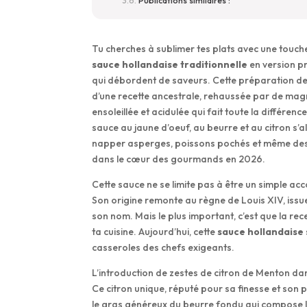
Publications similaires :
Tu cherches à sublimer tes plats avec une touch
sauce hollandaise traditionnelle
en version p
qui débordent de saveurs. Cette préparation de
d’une recette ancestrale, rehaussée par de mag
ensoleillée et acidulée qui fait toute la différence
sauce au jaune d’oeuf, au beurre et au citron s
napper asperges, poissons pochés et même des œ
dans le cœur des gourmands en 2026.
Cette sauce ne se limite pas à être un simple acc
Son origine remonte au règne de Louis XIV, issue
son nom. Mais le plus important, c’est que la rec
ta cuisine. Aujourd’hui, cette
sauce hollandaise
casseroles des chefs exigeants.
L’introduction de zestes de citron de Menton d
Ce citron unique, réputé pour sa finesse et son 
le gras généreux du beurre fondu qui compose la