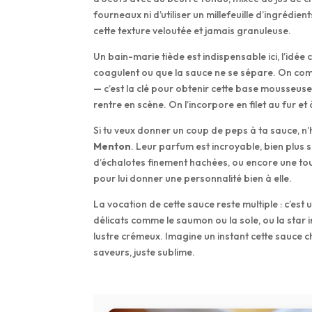
fourneaux ni d’utiliser un millefeuille d’ingrédien
cette texture veloutée et jamais granuleuse.
Un bain-marie tiède est indispensable ici, l’idée
coagulent ou que la sauce ne se sépare. On com
— c’est la clé pour obtenir cette base mousseuse 
rentre en scène. On l’incorpore en filet au fur e
Si tu veux donner un coup de peps à ta sauce, n
Menton
. Leur parfum est incroyable, bien plus s
d’échalotes finement hachées, ou encore une touc
pour lui donner une personnalité bien à elle.
La vocation de cette sauce reste multiple : c’e
délicats comme le saumon ou la sole, ou la star
lustre crémeux. Imagine un instant cette sauce ch
saveurs, juste sublime.