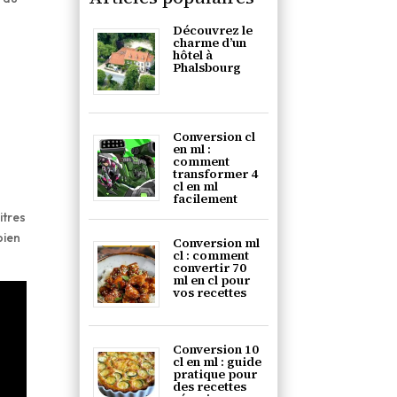
Découvrez le
charme d’un
hôtel à
Phalsbourg
Conversion cl
en ml :
comment
transformer 4
cl en ml
facilement
itres
bien
Conversion ml
cl : comment
convertir 70
ml en cl pour
vos recettes
Conversion 10
cl en ml : guide
pratique pour
des recettes