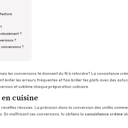
 texture
 ?
 précisément ?
nversions ?
s conversions ?
, mais les conversions te donnent du fil à retordre? La consistance cr
éviter les erreurs fréquentes et fais briller tes plats avec des astu
nversion et sublime chaque préparation culinaire.
en cuisine
recettes réussies. La précision dans la conversion des unités comme
ntes. En maîtrisant ces conversions, tu obtiens la
consistance crème
id