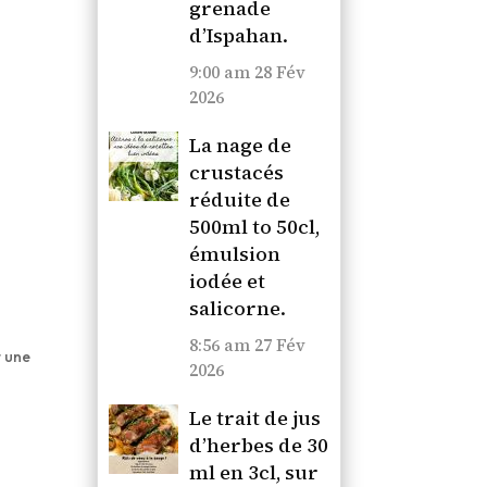
grenade
d’Ispahan.
9:00 am
28 Fév
2026
La nage de
crustacés
réduite de
500ml to 50cl,
émulsion
iodée et
salicorne.
8:56 am
27 Fév
r une
2026
Le trait de jus
d’herbes de 30
ml en 3cl, sur