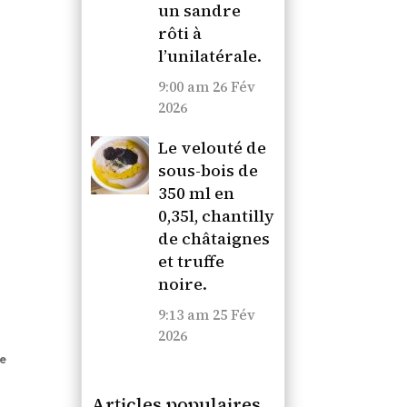
un sandre
rôti à
l’unilatérale.
9:00 am
26 Fév
2026
Le velouté de
sous-bois de
350 ml en
0,35l, chantilly
de châtaignes
et truffe
noire.
9:13 am
25 Fév
2026
te
Articles populaires