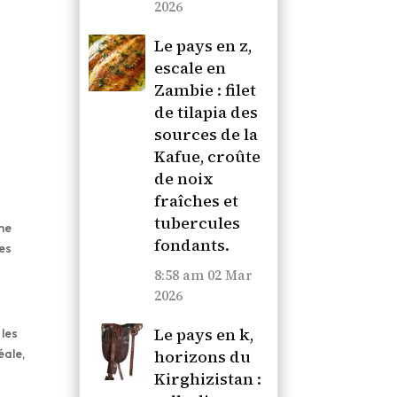
2026
Le pays en z,
escale en
Zambie : filet
de tilapia des
sources de la
Kafue, croûte
de noix
fraîches et
tubercules
ème
fondants.
ces
8:58 am
02 Mar
2026
Le pays en k,
 les
éale,
horizons du
Kirghizistan :