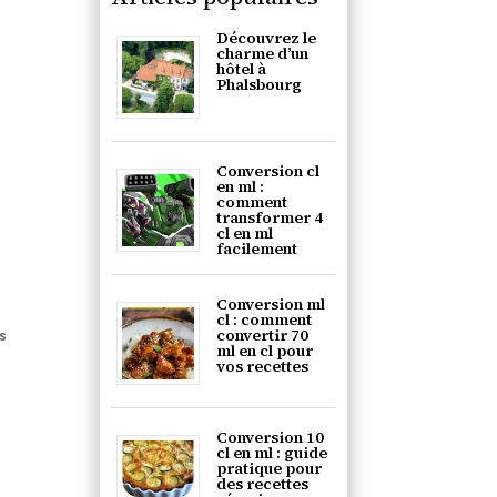
Découvrez le
charme d’un
hôtel à
Phalsbourg
Conversion cl
en ml :
comment
transformer 4
cl en ml
facilement
Conversion ml
cl : comment
convertir 70
rs
ml en cl pour
vos recettes
Conversion 10
cl en ml : guide
pratique pour
des recettes