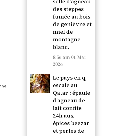
selle d’agneau
des steppes
fumée au bois
de genièvre et
miel de
montagne
blanc.
8:56 am
01 Mar
2026
Le pays en q,
escale au
onne
Qatar : épaule
d’agneau de
lait confite
24h aux
épices beezar
et perles de