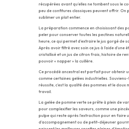
récupérées avant qu’elles ne tombent sous le cou
peu de confitures classiques peuvent offrir. On p
sublimer un plat entier.
La préparation commence en choisissant des pom
peler pour conserver toutes les pectines naturelle
heure, ce qui permet d’extraire le jus gorgé de s
Après avoir filtré avec soin ce jus à l’aide d’u
cristallisé et un jus de citron frais, histoire de r
pouvoir « napper » la cuillère.
Ce procédé ancestral est parfait pour obtenir un
comme certaines gelées industrielles. Souviens-to
réussite, c’est la qualité des pommes et le doux
travail.
La gelée de pomme verte se prête à plein de vari
pour complexifier les saveurs, comme une pincée 
pulpe qui reste après l’extraction pour en fair
d’accompagnement ou de petit-déjeuner gourmand.
naissent les meilleures recettes pleines d’émotio