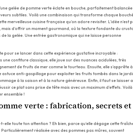
e d’une gelée de pomme verte éclate en bouche, parfaitement balancée
saveurs subtiles. Voilà une combinaison qui transforme chaque bouch
tte merveilleuse cuisine française qu’on adore revisiter. L’idée n’est 
, mais d’offrir un moment gourmand, où la texture fondante du crust
ées de la gelée. Une entrée gastronomique qui ne laisse personne
ête pour se lancer dans cette expérience gustative incroyable :
une confiture classique, elle joue sur des nuances acidulées, très
gnement de fruits de mer comme le tourteau. Ensuite, elle s’apprête à
 astuce anti-gaspillage pour exploiter les fruits tombés dans le jardi
mmage à la saison et à la nature généreuse. Enfin, il faut se laisser a
 réussir ce plat sans prise de tête mais avec un maximum d’effets. Voilà
r ensemble !
omme verte : fabrication, secrets et
-elle toute ton attention ? Eh bien, parce qu’elle dégage cette fraîch
es ! Particulièrement réalisée avec des pommes pas mûres, souvent