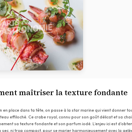
ment maîtriser la texture fondante
 en place dans ta tête, on passe à la star marine qui vient donner to
teau effiloché. Ce crabe royal, connu pour son goût délicat et sa chai
ement sa texture fondante et son parfum iodé. L’enjeu ici est d’obten
rop sec, ni trop compact, pour se marier harmonieusement avec la gelé