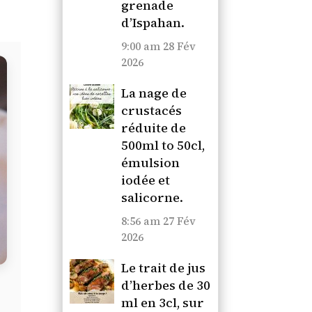
grenade
d’Ispahan.
9:00 am
28 Fév
2026
La nage de
crustacés
réduite de
500ml to 50cl,
émulsion
iodée et
salicorne.
8:56 am
27 Fév
2026
Le trait de jus
d’herbes de 30
ml en 3cl, sur