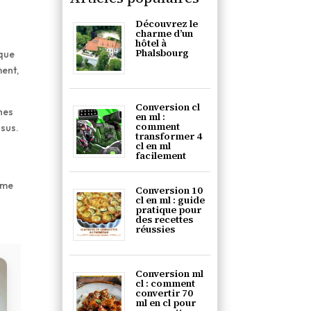
Découvrez le
charme d’un
hôtel à
Phalsbourg
ique
ment,
Conversion cl
ches
en ml :
comment
ssus.
transformer 4
cl en ml
facilement
erme
Conversion 10
cl en ml : guide
pratique pour
des recettes
réussies
Conversion ml
cl : comment
convertir 70
ml en cl pour