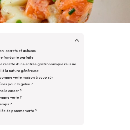
on, secrets et astuces
re fondante parfaite
 la recette d’une entrée gastronomique réussie
œil à la nature généreuse
e pomme verte maison à coup sûr
ûres pour la gelée ?
ns le casser ?
pomme verte ?
temps ?
gelée de pomme verte ?