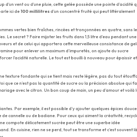
p d’un vent ou d’une pluie, cette gelée possède une pointe d’acidité 
arle ici de
100 millilitres
d’un concentré fruité qui peut littéralement
mes vertes bien fraîches, rincées et tronçonnées en quatre, sans l
s. Le secret ? Faire mijoter les fruits dans 1,5 litre d’eau pendant une
aveurs et de celui qui apportera cette merveilleuse consistance de gel
ne étamine pour enlever un maximum d’impuretés, on ajoute du sucre
enforcer l’acidité naturelle. Le tout est bouilli à nouveau pour épaissir e
e texture fondante qui se tient mais reste légère, pas du tout étouff
i que ce n’est pas la quantité de sucre ou la précision absolue qui fai
 mariage avec le citron. Un bon coup de main, un peu d’amour et voilà 
antes. Par exemple, il est possible d’y ajouter quelques épices douce
de cannelle ou de badiane. Pour ceux qui aiment la créativité, recycl
e une compote délicatement sucrée peut être une superbe idée
 En cuisine, rien ne se perd, tout se transforme et c’est souvent l
ns.