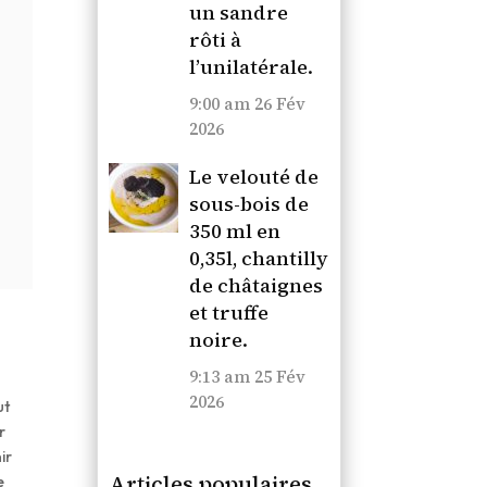
un sandre
rôti à
l’unilatérale.
9:00 am
26 Fév
2026
Le velouté de
sous-bois de
350 ml en
0,35l, chantilly
de châtaignes
et truffe
noire.
9:13 am
25 Fév
2026
ut
r
ir
Articles populaires
e