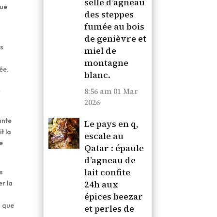
selle d’agneau
que
des steppes
fumée au bois
de genièvre et
es
miel de
montagne
ée.
blanc.
8:56 am
01 Mar
t
2026
ante
Le pays en q,
t la
escale au
le
Qatar : épaule
d’agneau de
lait confite
s
24h aux
er la
épices beezar
à que
et perles de