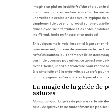
Imagine un plat où l’acidité fraîche et piquant
la douceur marine d’un tourteau effiloché aux 
une véritable explosion de saveurs, typique de ce
simplement de poser un produit sur une assiette
danse avec l’acidité fruitée et les notes acidul
indifférent, toute en finesse et en audace!
En quelques mots, voici l’essentiel à garder en t
premièrement, la gelée de pomme verte n’est pas 
rafraîchissantes, qui font merveille en accompa
partir de pommes pas mûres, ce qui est une belle
avant l’heure, une vraie trouvaille pour rendre ho
à la simplicité et à la créativité, deux clefs pour
combo gagnant qu’on va décortiquer et savoure
La magie de la gelée de p
astuces
Alors, pourquoi la gelée de pomme verte mérite-t
acidulée qui réveille instantanément les papill