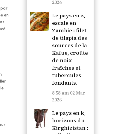
2026
 par
Le pays en z,
ée en
pas
escale en
acé
Zambie : filet
de tilapia des
sources de la
Kafue, croûte
de noix
fraîches et
n
tubercules
ller
fondants.
 le
8:58 am
02 Mar
2026
Le pays en k,
horizons du
eur
Kirghizistan :