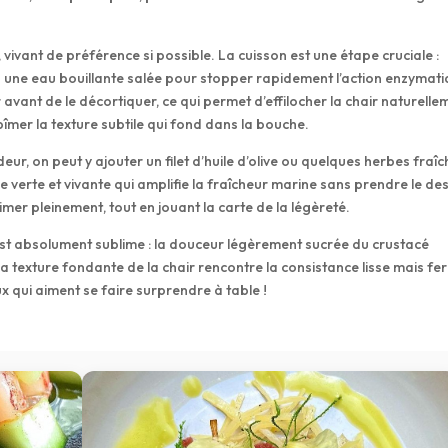
s, vivant de préférence si possible. La cuisson est une étape cruciale :
s une eau bouillante salée pour stopper rapidement l’action enzymat
édir avant de le décortiquer, ce qui permet d’effilocher la chair naturelle
bîmer la texture subtile qui fond dans la bouche.
ur, on peut y ajouter un filet d’huile d’olive ou quelques herbes fraî
e verte et vivante qui amplifie la fraîcheur marine sans prendre le de
rimer pleinement, tout en jouant la carte de la légèreté.
t absolument sublime : la douceur légèrement sucrée du crustacé
e la texture fondante de la chair rencontre la consistance lisse mais f
eux qui aiment se faire surprendre à table !