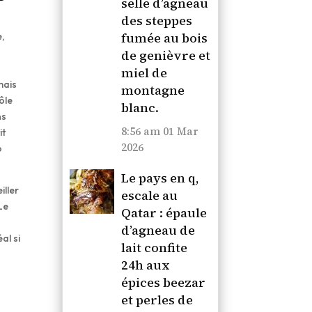
selle d’agneau
des steppes
fumée au bois
e,
de genièvre et
miel de
mais
montagne
ôle
blanc.
ns
8:56 am
01 Mar
it
2026
o
Le pays en q,
iller
escale au
 Le
Qatar : épaule
d’agneau de
al si
lait confite
24h aux
épices beezar
et perles de