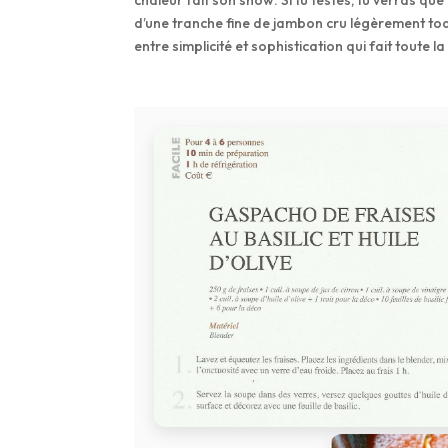
chaleur fait son show. Si tu testes, tu verras q
d’une tranche fine de jambon cru légèrement toast
entre simplicité et sophistication qui fait toute l