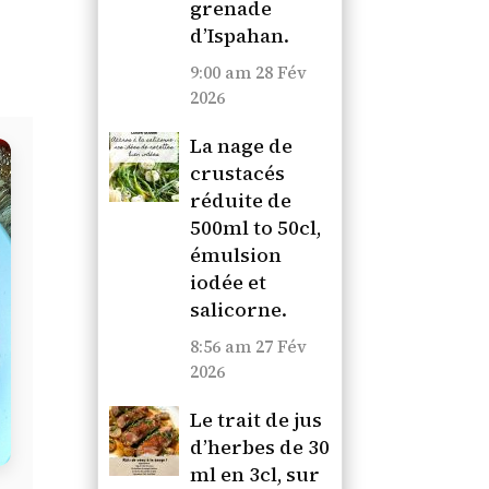
grenade
d’Ispahan.
9:00 am
28 Fév
2026
La nage de
crustacés
réduite de
500ml to 50cl,
émulsion
iodée et
salicorne.
8:56 am
27 Fév
2026
Le trait de jus
d’herbes de 30
ml en 3cl, sur