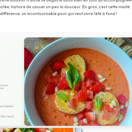
ue cette boisson fraîche se déguste aussi bien en solo qu’accompagnée
ée, histoire de casser un peu la douceur. En gros, c’est cette mixité
a différence, un incontournable pour qui veut vivre l’été à fond !