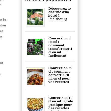
t
Découvrez le
charme d’un
hôtel à
Phalsbourg
en te
live
ces
ur
Conversion cl
en ml :
comment
transformer 4
cl en ml
facilement
ait
Conversion ml
cl : comment
é
convertir 70
ml en cl pour
vos recettes
Conversion 10
cl en ml : guide
pratique pour
des recettes