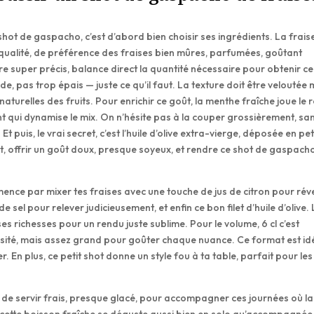
 shot de gaspacho, c’est d’abord bien choisir ses ingrédients. La frais
 la qualité, de préférence des fraises bien mûres, parfumées, goûtant
tre super précis, balance direct la quantité nécessaire pour obtenir ce
de, pas trop épais — juste ce qu’il faut. La texture doit être veloutée 
turelles des fruits. Pour enrichir ce goût, la menthe fraîche joue le r
ant qui dynamise le mix. On n’hésite pas à la couper grossièrement, sa
t puis, le vrai secret, c’est l’huile d’olive extra-vierge, déposée en pet
e tout, offrir un goût doux, presque soyeux, et rendre ce shot de gaspach
ence par mixer tes fraises avec une touche de jus de citron pour réve
e sel pour relever judicieusement, et enfin ce bon filet d’huile d’olive.
ses richesses pour un rendu juste sublime. Pour le volume, 6 cl c’est
sité, mais assez grand pour goûter chaque nuance. Ce format est idé
r. En plus, ce petit shot donne un style fou à ta table, parfait pour les
le de servir frais, presque glacé, pour accompagner ces journées où la