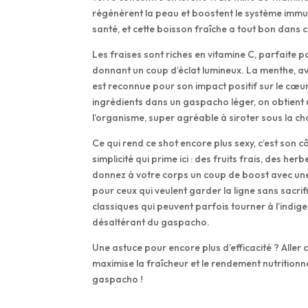
régénèrent la peau et boostent le système immuni
santé, et cette boisson fraîche a tout bon dans c
Les fraises sont riches en vitamine C, parfaite po
donnant un coup d’éclat lumineux. La menthe, avec
est reconnue pour son impact positif sur le cœ
ingrédients dans un gaspacho léger, on obtient un
l’organisme, super agréable à siroter sous la cha
Ce qui rend ce shot encore plus sexy, c’est son c
simplicité qui prime ici : des fruits frais, des herb
donnez à votre corps un coup de boost avec une 
pour ceux qui veulent garder la ligne sans sacri
classiques qui peuvent parfois tourner à l’indigest
désaltérant du gaspacho.
Une astuce pour encore plus d’efficacité ? Aller
maximise la fraîcheur et le rendement nutritionne
gaspacho !