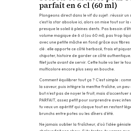
parfait en 6 cl (60 ml)
Plongeons direct dans le vif du sujet : réussir un
c’est la star absolue ici, alors on mise tout sur
presque le soleil à pleines dents. Pas besoin d’ê
volume magique de 6 cl (ou 60 ml), pas trop liqui
avec une petite mâche en fond grâce aux fibres na
clé : elle apporte ce côté herbacé, frais et piqu
chipoter, histoire de garder ce côté authentique. E
filet juste avant de servir. Cette huile va lier l
multicolore encore plus sexy en bouche.
Comment équilibrer tout ça ? C’est simple : comm
la saveur, puis intègre la menthe fraîche, un peu d
but n’est pas de noyer le fruit, mais d’accentuer 
PARFAIT, assez petit pour surprendre avec inten
tu veux un apéritif qui claque tout en restant lége
brunchs entre potes ou les dîners d’été.
Ne jamais oublier la fraîcheur, d’où l’idée génia