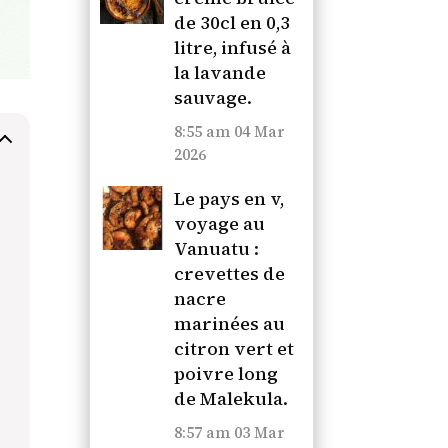
de 30cl en 0,3
litre, infusé à
la lavande
sauvage.
8:55 am
04 Mar
2026
Le pays en v,
voyage au
Vanuatu :
crevettes de
nacre
marinées au
citron vert et
poivre long
de Malekula.
8:57 am
03 Mar