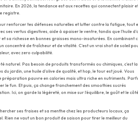
taire. En 2026, la tendance est aux recettes qui connectent plaisir e
e registre.
ur renforcer tes défenses naturelles et lutter contre la fatigue, tout 
 ses vertus digestives, aide à apaiser le ventre, tandis que l’huile d’o
ur et sa richesse en bonnes graisses mono-insaturées. En combinant 
 concentré de fraîcheur et de vitalité. C’est un vrai shot de soleil po
leur, avec zero culpabilité.
ôté naturel. Pas besoin de produits transformés ou chimiques, c’est la
es du jardin, une huile d’olive de qualité, et hop, le tour est joué. Vous
préparation pauvre en calories mais ultra riche en nutriments. Parf
fier le fun. Et puis, ça change franchement des smoothies sucrés
ion. Ici, on garde la légèreté, on mise sur l’équilibre, le goût et le côt
 chercher ses fraises et sa menthe chez les producteurs locaux, ça
l. Rien ne vaut un bon produit de saison pour tirer le meilleur du