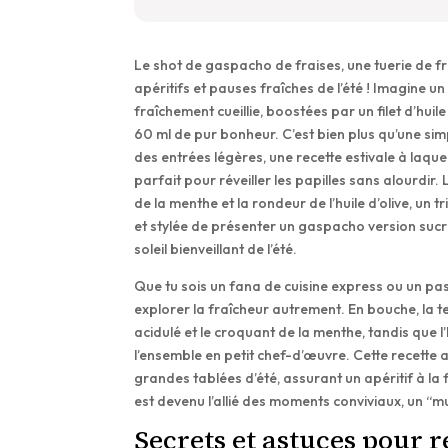
Le shot de gaspacho de fraises, une tuerie de fr
apéritifs et pauses fraîches de l’été ! Imagine 
fraîchement cueillie, boostées par un filet d’huil
60 ml de pur bonheur. C’est bien plus qu’une simp
des entrées légères, une recette estivale à laquel
parfait pour réveiller les papilles sans alourdir.
de la menthe et la rondeur de l’huile d’olive, un tr
et stylée de présenter un gaspacho version sucrée
soleil bienveillant de l’été.
Que tu sois un fana de cuisine express ou un pas
explorer la fraîcheur autrement. En bouche, la t
acidulé et le croquant de la menthe, tandis que l
l’ensemble en petit chef-d’œuvre. Cette recette 
grandes tablées d’été, assurant un apéritif à la 
est devenu l’allié des moments conviviaux, un “
Secrets et astuces pour r