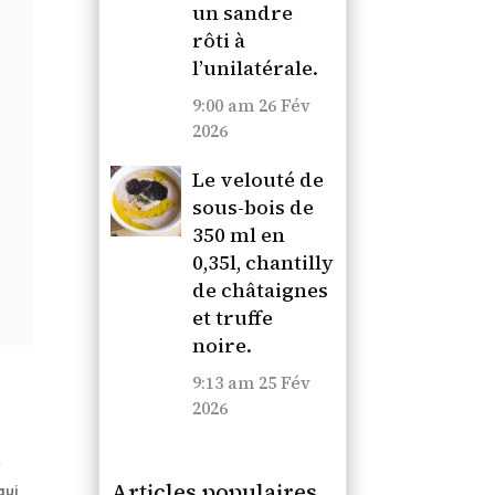
un sandre
rôti à
l’unilatérale.
9:00 am
26 Fév
2026
Le velouté de
sous-bois de
350 ml en
0,35l, chantilly
de châtaignes
et truffe
noire.
9:13 am
25 Fév
2026
t
Articles populaires
qui