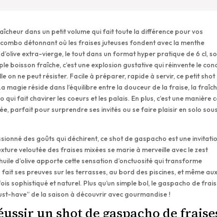
aîcheur dans un petit volume qui fait toute la différence pour vos
un combo détonnant où les fraises juteuses fondent avec la menthe
e d’olive extra-vierge, le tout dans un format hyper pratique de 6 cl, so
le boisson fraîche, c’est une explosion gustative qui réinvente le con
le on ne peut résister. Facile à préparer, rapide à servir, ce petit shot
 La magie réside dans l’équilibre entre la douceur de la fraise, la fraîc
io qui fait chavirer les coeurs et les palais. En plus, c’est une manière 
, parfait pour surprendre ses invités ou se faire plaisir en solo sous
sionné des goûts qui déchirent, ce shot de gaspacho est une invitati
exture veloutée des fraises mixées se marie à merveille avec le zest
’huile d’olive apporte cette sensation d’onctuosité qui transforme
a fait ses preuves sur les terrasses, au bord des piscines, et même au
fois sophistiqué et naturel. Plus qu’un simple bol, le gaspacho de frai
must-have” de la saison à découvrir avec gourmandise !
éussir un shot de gaspacho de fraise