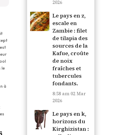
2026
Le pays en z,
escale en
Zambie : filet
it
de tilapia des
cept
sources de la
 est
Kafue, croûte
heur
de noix
cool
fraîches et
 le
tubercules
fondants.
on à
8:58 am
02 Mar
2026
x
Le pays en k,
ses
horizons du
Kirghizistan :
s