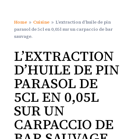
Home
Cuisine
L’extraction d’huile de pin
9
9
parasol de 5cl en 0,05l sur un carpaccio de bar
sauvage.
L’EXTRACTION
D’HUILE DE PIN
PARASOL DE
5CL EN 0,05L
SUR UN
CARPACCIO DE
BAR SAUVAGE.