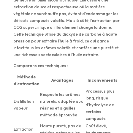
demeure un pilier incontournable. Elle assure une
extraction douce et respectueuse où la matière
végétale ne surchauffe pas, évitant d’endommager les
délicats composés volatils. Mais à côté, l’extraction par
CO2 supercritique a littéralement changé la donne.
Cette technique utilise du dioxyde de carbone à haute
pression pour extraire l’huile à froid, ce qui garde
intact tous les arômes volatils et confère une pureté et
une richesse spectaculaires à l’huile extraite.
Comparons ces techniques :
Méthode
Avantages
Inconvénients
d’extraction
Processus plus
Respecte les arômes
long, risque
Distillation
naturels, adaptée aux
d’hydrolyse de
vapeur
résines et aiguilles,
certains
méthode éprouvée
composés
Haute pureté, pas de
Coût élevé,
Extraction
résidus, préserve les
équipements