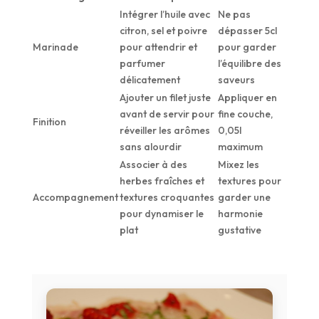
Intégrer l’huile avec
Ne pas
citron, sel et poivre
dépasser 5cl
Marinade
pour attendrir et
pour garder
parfumer
l’équilibre des
délicatement
saveurs
Ajouter un filet juste
Appliquer en
avant de servir pour
fine couche,
Finition
réveiller les arômes
0,05l
sans alourdir
maximum
Associer à des
Mixez les
herbes fraîches et
textures pour
Accompagnement
textures croquantes
garder une
pour dynamiser le
harmonie
plat
gustative