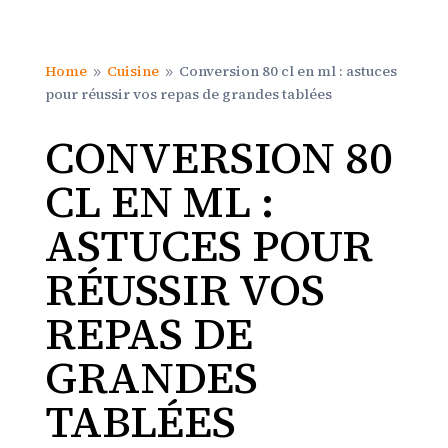
Home
Cuisine
Conversion 80 cl en ml : astuces
9
9
pour réussir vos repas de grandes tablées
CONVERSION 80
CL EN ML :
ASTUCES POUR
RÉUSSIR VOS
REPAS DE
GRANDES
TABLÉES